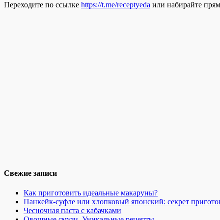
Переходите по ссылке
https://t.me/receptyeda
или набирайте прямо
Свежие записи
Как приготовить идеальные макаруны?
Панкейк-суфле или хлопковый японский: секрет пригото
Чесночная паста с кабачками
Овощные смузи. Уникальные рецепты