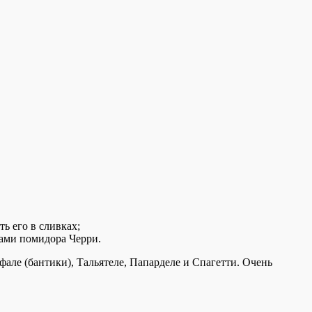
ь его в сливках;
ами помидора Черри.
але (бантики), Тальятеле, Папарделе и Спагетти. Очень