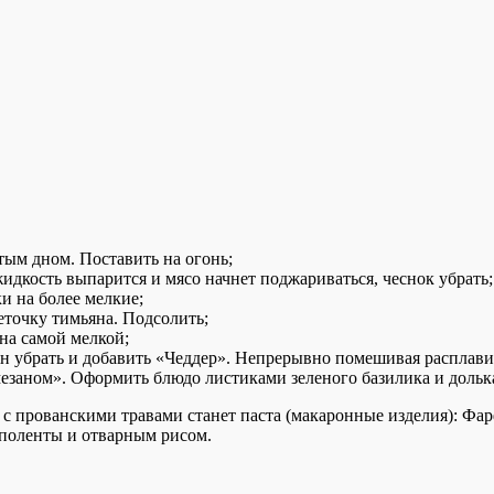
тым дном. Поставить на огонь;
 жидкость выпарится и мясо начнет поджариваться, чеснок убрать;
и на более мелкие;
еточку тимьяна. Подсолить;
на самой мелкой;
ян убрать и добавить «Чеддер». Непрерывно помешивая расплавит
езаном». Оформить блюдо листиками зеленого базилика и дольк
 прованскими травами станет паста (макаронные изделия): Фарф
 поленты и отварным рисом.