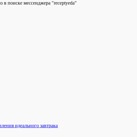
 в поиске мессенджера "receptyeda"
вления идеального завтрака