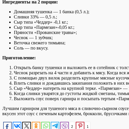
Ингредиенты на 2 порции:
Домашняя тушенка — 1 банка (0,5 л.);
Сливки 33% — 0,5 л.;
Сыр типа «Чеддер» -0,1 кг.;
Сыр типа «Пармезан»-0,05 кг.;
Пряности «Прованские травы»;
Чеснок — 1 зубчик;
Веточка свежего тимьяна;
Соль — по вкусу.
Приготовление:
Открыть банку тушенки и выложить ее в сотейник с толс
Чеснок разрезать на 4 части и добавить к мясу. Когда вся
С помощью двух вилок разделить крупные мясные кусочк
Влить сливки и дождавшись закипания положить в них в
Сыр «Чеддер» натереть на крупной терке. «Пармезан» — 
Когда сливки уварятся до густоты жидкой сметаны, тимь
Выложить соус поверх гарнира и посыпать тертым «Парм
Лучшим гарниром для тушеного мяса в сливочно-сырном соусе с
вкусен этот соус с печеным картофелем, брокколи, брусочками
2
1